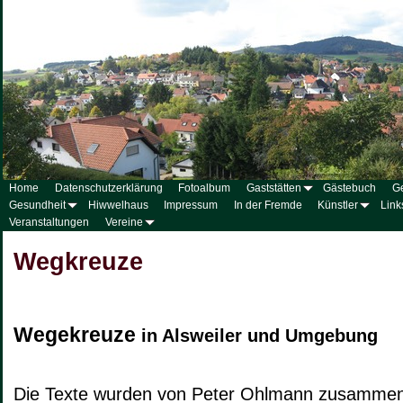
Home
Datenschutzerklärung
Fotoalbum
Gaststätten
Gästebuch
G
Gesundheit
Hiwwelhaus
Impressum
In der Fremde
Künstler
Link
Veranstaltungen
Vereine
Wegkreuze
Wegekreuze
in Alsweiler und Umgebung
Die Texte wurden von Peter Ohlmann zusammenge